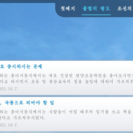
첫페지
불멸의 령도
조선의
로 중시하시는 문제
하는
총비서동지께서는 새로 건설된 평양초등학원을 돌아보시면서
다고 하시면서 초등 및 중등교육의 질을 높일데 대하여 가르쳐
25.10.7.
, 국풍으로 되여야 할 일
하는
총비서동지께서는 사람들이 어릴 때부터 일기를 쓰고 책을 
한다고 가르쳐주시였다.
25.10.7.