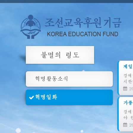
불멸의 령도
제일
경애
혁명활동소식
시한
20
혁명일화
가풍
경애
야 
20