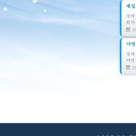
제일
경애
회만
20
야영
경애
야영
20