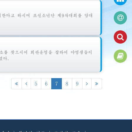
한다고 하시며 조선소년단 제9차대회를 당대
소를 찾으시여 회관운영을 잘하여 야영생들이
였다.
5
6
7
8
9