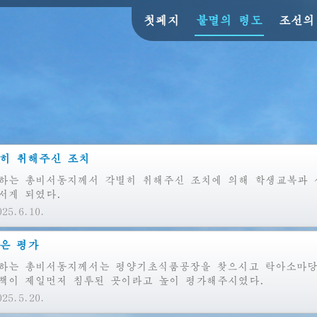
첫페지
불멸의 령도
조선의
히 취해주신 조치
하는
총비서동지께서 각별히 취해주신 조치에 의해 학생교복과 
서게 되였다.
25.6.10.
은 평가
하는
총비서동지께서는 평양기초식품공장을 찾으시고 탁아소마당
책이 제일먼저 침투된 곳이라고 높이 평가해주시였다.
25.5.20.