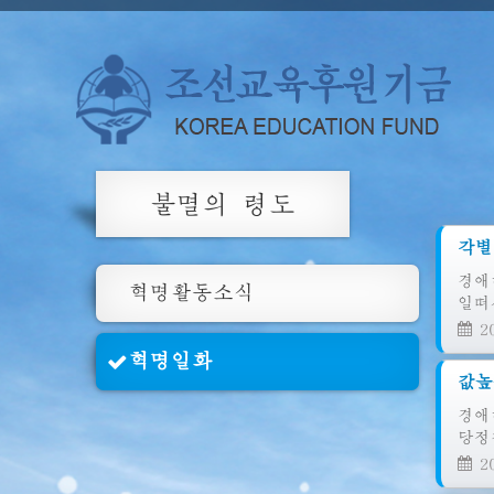
불멸의 령도
각별
경애
혁명활동소식
일떠
20
혁명일화
값높
경애
당정
20