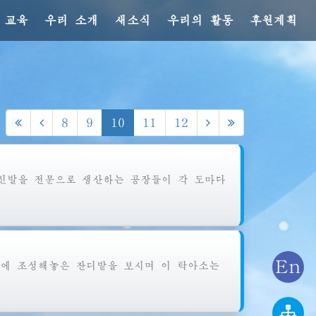
 교육
우리 소개
새소식
우리의 활동
후원계획
8
9
10
11
12
신발을 전문으로 생산하는 공장들이 각 도마다
En
에 조성해놓은 잔디밭을 보시며 이 탁아소는