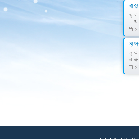
제일
경애
가적
20
정답
경애
애국
20