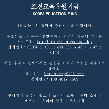
여러분들과의 협력이 강화되기를 바랍니다.
주소: 조선민주주의인민공화국 평양시 중구역 외성동
전자우편:
koredufund@star-co.net.kp
전화번호:
00850-2-18111 ext 381-6146 / 6147 /
6148
처음 우리와 련계하시는 분들은 아래의 주소를 리용해주
십시오.
전자우편:
hanshuosy@126.com
전화번호:
138-4017-4569
첫페지
|
불멸의 령도
|
조선의 교육
|
우리 소개
|
새소식
|
우리의 활동
|
후원계획