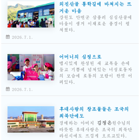
외진산골 통학길에 바쳐지는 뜨
거운 마음
강원도 안변군 삼풍리 심심산골에
마을이 생겨 이채로운 풍경이 펼
쳐졌다.
2026.7.1.
어머니의 심정으로
맵시있게 완성된 새 교복을 손에
들고 기쁨에 넘쳐있는 녀성로동자
의 모습에 로동의 보람이 한껏 어
려있다.
2026.7.1.
후대사랑의 창조물들은 조국의
최북단에도
김정은
경애하는
아버지
원수님의
따뜻한 후대사랑은 조국의 최북단
라선시에도 뜨겁게 흐르고있다.