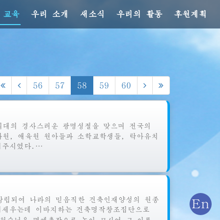
 교육
우리 소개
새소식
우리의 활동
후원계획
56
57
58
59
60
대의 경사스러운 광명성절을 맞으며 전국의
아원, 애육원 원아들과 소학교학생들, 탁아유치
내주시였다.…
일 창립되여 나라의 믿음직한 건축인재양성의 원종
En
떠세우는데 이바지하는 건축명작창조집단으로