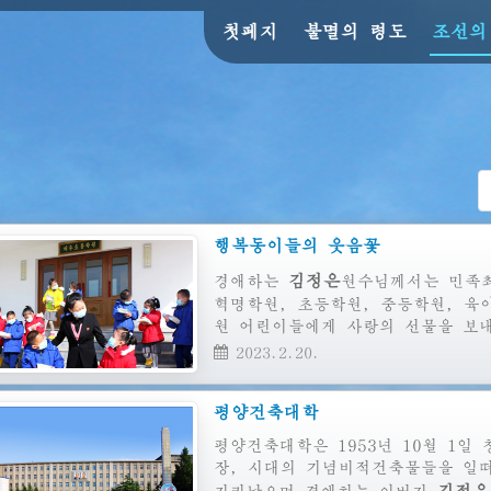
첫페지
불멸의 령도
조선의
행복동이들의 웃음꽃
김정은
경애하는
원수님께서는
민족최
혁명학원, 초등학원, 중등학원, 육
원 어린이들에게 사랑의 선물을 보
2023.2.20.
평양건축대학
평양건축대학은 1953년 10월 1
장, 시대의 기념비적건축물들을 일