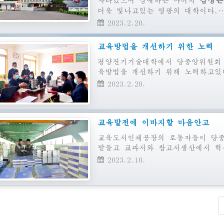
김정은
자라났으며
경애하는
아버지
더욱 빛나고있는 영광의 대학이다.
2023.2.20.
교육방법을 개선하기 위한 노력
평양전기기술대학에서 당중앙위원회 
육방법을 개선하기 위해 노력하고있
2023.2.20.
교육발전에 이바지할 마음안고
교육도서인쇄공장의 로동자들이 당중
받들고 교과서와 참고서생산에서 혁
2023.2.10.