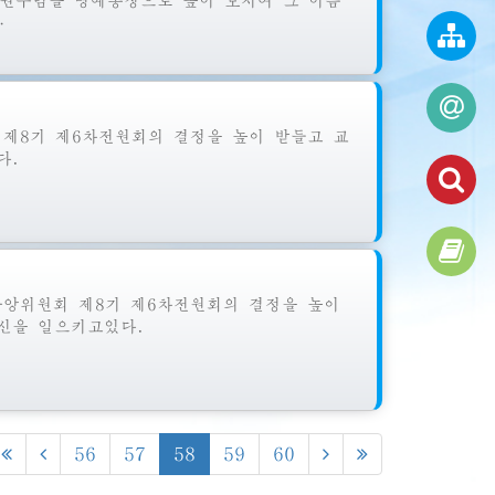
원수님을
명예총장으로 높이 모시여 그 이름
…
제8기 제6차전원회의 결정을 높이 받들고 교
다.
앙위원회 제8기 제6차전원회의 결정을 높이
신을 일으키고있다.
56
57
58
59
60