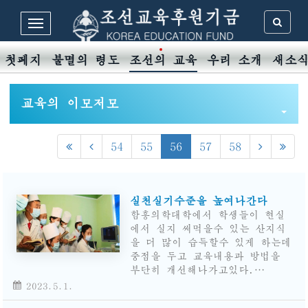
첫페지
불멸의 령도
조선의 교육
우리 소개
새소
교육의 이모저모
54
55
56
57
58
실천실기수준을 높여나간다
함흥의학대학에서 학생들이 현실
에서 실지 써먹을수 있는 산지식
을 더 많이 습득할수 있게 하는데
중점을 두고 교육내용과 방법을
부단히 개선해나가고있다.…
2023.5.1.