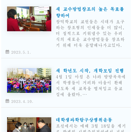
새 교수방법창조의 높은 목표를
향하여
창덕학교의 교원들은 시대가 요구
하는 창조형의 인재들을 더 많이,
더 질적으로 키워낼수 있는 우리
식의 새로운 교수방법들을 창조하
기 위해 더욱 분발해나가고있다.
2023.5.1.
새 학년도 시작, 개학모임 진행
4월 1일 아침 온 나라 방방곡곡에
서 학생들이 거리와 마을이 환해
지도록 새 교복을 떨쳐입고 등교
길에 올랐다.…
2023.4.10.
대학생과학탐구상쟁취운동
조선에서는 매해 3월 18일을 계기
로 학계와 사회주의건설에서 가치