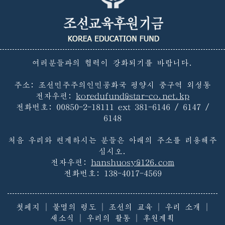
여러분들과의 협력이 강화되기를 바랍니다.
주소: 조선민주주의인민공화국 평양시 중구역 외성동
전자우편:
koredufund@star-co.net.kp
전화번호:
00850-2-18111 ext 381-6146 / 6147 /
6148
처음 우리와 련계하시는 분들은 아래의 주소를 리용해주
십시오.
전자우편:
hanshuosy@126.com
전화번호:
138-4017-4569
첫페지
|
불멸의 령도
|
조선의 교육
|
우리 소개
|
새소식
|
우리의 활동
|
후원계획