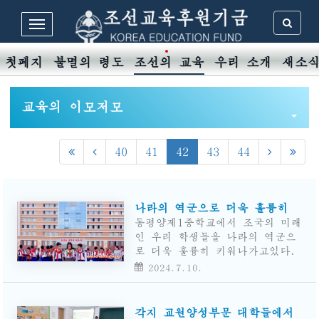
첫페지
불멸의 령도
조선의 교육
우리 소개
새소
교육의 이모저모
40
41
42
43
44
나라의 역군으로 더욱 훌륭히
동평양제1중학교에서 조국의 미래
인 우리 학생들을 나라의 역군으
로 더욱 훌륭히 키워나가고있다.
2024.7.10.
각지 교원양성부문 대학들에서