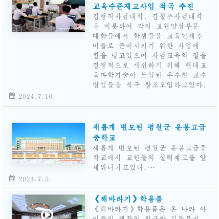
교육수준제고사업 적극 추진
김형직사범대학, 김철주사범대학
을 비롯하여 각지 교원양성부문
대학들에서 학생들을 교육인재후
비들로 준비시키기 위한 사업에
힘을 넣고있으며 사범교육의 질을
결정적으로 개선하기 위해 현대교
육과학기술이 도입된 우수한 교수
방법들을 적극 창조도입하고있다.
2024.7.10.
새롭게 변모된 평원군 운봉고급
중학교
새롭게 변모된 평원군 운봉고급중
학교에서 교원들의 실력제고를 앞
세워나가고있다.…
2024.7.5.
《해바라기》학용품
《해바라기》학용품은 온 나라 아
이들의 생활의 친근한 길동무가