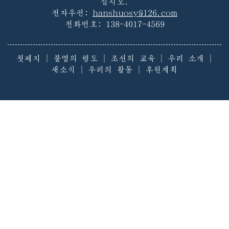
십시오.
전자우편:
hanshuosy@126.com
전화번호:
138-4017-4569
첫페지
|
불멸의 령도
|
조선의 교육
|
우리 소개
|
새소식
|
우리의 활동
|
후원계획
이 제품은 콤퓨터쏘프트웨어보호법에 의하여 보호됩니
다
©2026 조선교육후원기금