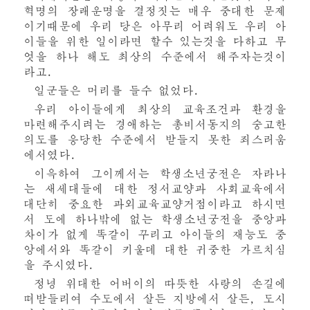
혁명의 장래운명을 결정짓는 매우 중대한 문제
이기때문에 우리 당은 아무리 어려워도 우리 아
이들을 위한 일이라면 할수 있는것을 다하고 무
엇을 하나 해도 최상의 수준에서 해주자는것이
라고.
일군들은 머리를 들수 없었다.
우리 아이들에게 최상의 교육조건과 환경을
마련해주시려는
경애하는
총비서동지의 숭고한
의도를 응당한 수준에서 받들지 못한 죄스러움
에서였다.
이윽하여
그이께서는
학생소년궁전은 자라나
는 새세대들에 대한 정서교양과 사회교육에서
대단히 중요한 과외교육교양거점이라고 하시면
서 도에 하나밖에 없는 학생소년궁전을 중앙과
차이가 없게 똑같이 꾸리고 아이들의 재능도 중
앙에서와 똑같이 키울데 대한 귀중한 가르치심
을 주시였다.
정녕
위대한
어버이의 따뜻한 사랑의 손길에
떠받들리여 수도에서 살든 지방에서 살든, 도시