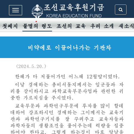
첫페지
불멸의 령도
조선의 교육
우리 소개
새소
비약에로 이끌어나가는 기관차
(2024.5.20.)
한해가 다 저물어가던 어느해 12월말이였다.
이날
경애하는
총비서동지께서는 일군들과 자
리를 같이하시고 과학교육부문사업과 관련한 귀
중한 가르치심을 주시였다.
교육부문과 과학연구부문에 투자를 많이 할데
대하여 강조하시던
경애하는
그이께서는
교육기
관과 과학연구기지를 잘 꾸려주고 교육자들과
과학자들의 생활조건을 풀어주는데 력량을 집중
하여야 한다고, 그렇게 하는것이 바로 앞날을