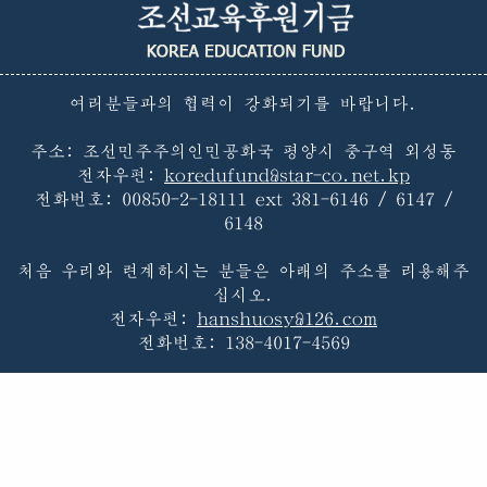
여러분들과의 협력이 강화되기를 바랍니다.
주소: 조선민주주의인민공화국 평양시 중구역 외성동
전자우편:
koredufund@star-co.net.kp
전화번호:
00850-2-18111 ext 381-6146 / 6147 /
6148
처음 우리와 련계하시는 분들은 아래의 주소를 리용해주
십시오.
전자우편:
hanshuosy@126.com
전화번호:
138-4017-4569
첫페지
|
불멸의 령도
|
조선의 교육
|
우리 소개
|
새소식
|
우리의 활동
|
후원계획