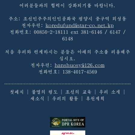
여러분들과의 협력이 강화되기를 바랍니다.
주소: 조선민주주의인민공화국 평양시 중구역 외성동
전자우편:
koredufund@star-co.net.kp
전화번호:
00850-2-18111 ext 381-6146 / 6147 /
6148
처음 우리와 련계하시는 분들은 아래의 주소를 리용해주
십시오.
전자우편:
hanshuosy@126.com
전화번호:
138-4017-4569
첫페지
|
불멸의 령도
|
조선의 교육
|
우리 소개
|
새소식
|
우리의 활동
|
후원계획