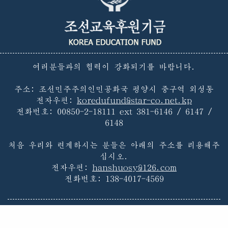
여러분들과의 협력이 강화되기를 바랍니다.
주소: 조선민주주의인민공화국 평양시 중구역 외성동
전자우편:
koredufund@star-co.net.kp
전화번호:
00850-2-18111 ext 381-6146 / 6147 /
6148
처음 우리와 련계하시는 분들은 아래의 주소를 리용해주
십시오.
전자우편:
hanshuosy@126.com
전화번호:
138-4017-4569
첫페지
|
불멸의 령도
|
조선의 교육
|
우리 소개
|
새소식
|
우리의 활동
|
후원계획