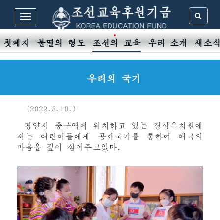
첫페지
불멸의 령도
조선의 교육
우리 소개
새소
우리의 국기
(2022.3.10.)
평양시 중구역에 위치하고 있는 경상유치원에
서는 어린이들에게 공화국기를 통하여 애국의
마음을 깊이 심어주고있다.