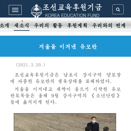
 소개
새소식
우리의 활동
후원계획
우리와의 련계
겨울을 이겨낸 유모란
(2021.3.20.)
조선교육후원기금은 남포시 강서구역 양묘장
에 파종한 유모란의 생육상태를 료해하였다.
겨울을 이겨내고 새싹이 움트기 시작한 유모
란묘목들은 올해 9월 강서구역의 《소년단림》
들에 옮겨지게 된다.