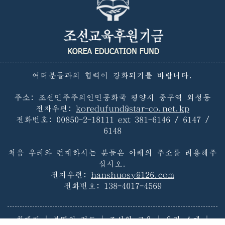
여러분들과의 협력이 강화되기를 바랍니다.
주소: 조선민주주의인민공화국 평양시 중구역 외성동
전자우편:
koredufund@star-co.net.kp
전화번호:
00850-2-18111 ext 381-6146 / 6147 /
6148
처음 우리와 련계하시는 분들은 아래의 주소를 리용해주
십시오.
전자우편:
hanshuosy@126.com
전화번호:
138-4017-4569
첫페지
|
불멸의 령도
|
조선의 교육
|
우리 소개
|