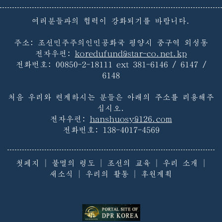
여러분들과의 협력이 강화되기를 바랍니다.
주소: 조선민주주의인민공화국 평양시 중구역 외성동
전자우편:
koredufund@star-co.net.kp
전화번호:
00850-2-18111 ext 381-6146 / 6147 /
6148
처음 우리와 련계하시는 분들은 아래의 주소를 리용해주
십시오.
전자우편:
hanshuosy@126.com
전화번호:
138-4017-4569
첫페지
|
불멸의 령도
|
조선의 교육
|
우리 소개
|
새소식
|
우리의 활동
|
후원계획