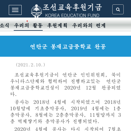
소식
우리의 활동
후원계획
우리와의 련계
연탄군 봉재고급중학교 완공
(2021.2.10.)
조선교육후원기금이 연탄군 인민위원회, 북미
우니타스단체와 협력하여 진행하고있는 연탄군
봉재고급중학교건설이 2020년 12월 완공되였
다.
공사는 2018년 4월에 시작되였으며 2018년
10월말에 기초층막공사, 2019년 4월에는 1층
층막공사, 8월에는 2층층막공사, 11월말까지 3
층 벽체쌓기와 층막공사가 진행되였다.
2020년 4월에 공사는 다시 시작되여 7월초