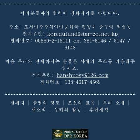
여러분들과의 협력이 강화되기를 바랍니다.
주소: 조선민주주의인민공화국 평양시 중구역 외성동
전자우편:
koredufund@star-co.net.kp
전화번호:
00850-2-18111 ext 381-6146 / 6147 /
6148
처음 우리와 련계하시는 분들은 아래의 주소를 리용해주
십시오.
전자우편:
hanshuosy@126.com
전화번호:
138-4017-4569
첫페지
|
불멸의 령도
|
조선의 교육
|
우리 소개
|
새소식
|
우리의 활동
|
후원계획