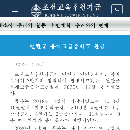
새소식
우리의 활동
후원계획
우리와의 련계
연탄군 봉재고급중학교 완공
(2021.2.10.)
조선교육후원기금이 연탄군 인민위원회, 북미
우니타스단체와 협력하여 진행하고있는 연탄군
봉재고급중학교건설이 2020년 12월 완공되였
다.
공사는 2018년 4월에 시작되였으며 2018년
10월말에 기초층막공사, 2019년 4월에는 1층
층막공사, 8월에는 2층층막공사, 11월말까지 3
층 벽체쌓기와 층막공사가 진행되였다.
2020년 4월에 공사는 다시 시작되여 7월초