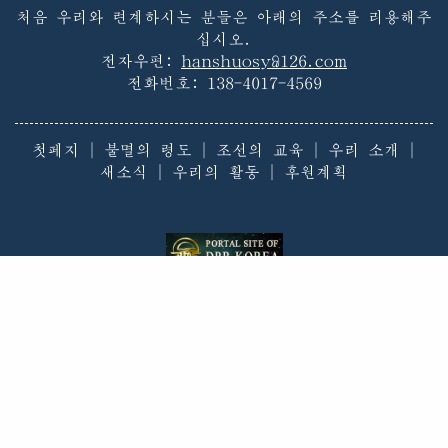
처음 우리와 련계하시는 분들은 아래의 주소를 리용해주
십시오.
전자우편:
hanshuosy@126.com
전화번호:
138-4017-4569
첫페지
|
불멸의 령도
|
조선의 교육
|
우리 소개
|
새소식
|
우리의 활동
|
후원계획
이 제품은 콤퓨터쏘프트웨어보호법에 의하여 보호됩니