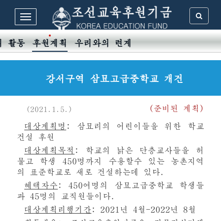
의 활동
후원계획
우리와의 련계
강서구역 삼묘고급중학교 개건
(준비된 계획)
(2021.1.5.)
대상계획명
: 삼묘리의 어린이들을 위한 학교
건설 후원
대상계획목적
: 학교의 낡은 단층교사들을 허
물고 학생 450명까지 수용할수 있는 농촌지역
의 표준학교로 새로 건설하는데 있다.
혜택자수
: 450여명의 삼묘고급중학교 학생들
과 45명의 교직원들이다.
대상계획리행기간
: 2021년 4월-2022년 8월