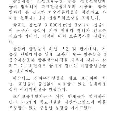
활동내용
: 조선교육후원기금은 전문건설단체
들과 협력하여 학교건설설계도와 시공표, 항목
별자재 등 필요한 기술적문제들을 확정하고 자
재를 선행시키면서 건설로력보장을 조직한다.
학교는 연건평 3 000여㎡인 3층짜리 건물이
며 폭우와 폭설에 의한 피해와 랭해가 없도록
기초와 외내벽, 지붕에 대한 보온공사를 진행한
다.
창문과 출입문에 의한 보온 및 환기대책, 겨
울철 난방대책을 위해 교사의 모든 창문들을 2
중수지창문과 방온방수대책을 세우며 밀페가 잘
되고 든든하면서도 습기에 견디는 바깥출입문들
을 설치한다.
이밖에도 상하수시설들을 새로 보강하며 학
생, 교원들이 불편없이 리용할수 있는 실내위생
실과 야외위생실을 건설한다.
조선교육후원기금은 여러 단체들과 협력하여
년간 5~6개의 학교건설을 지원하고있으며 이를
조정할수 있는 충분한 경험을 가지고있다.