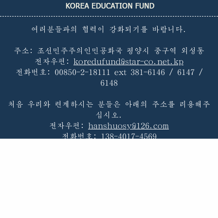
여러분들과의 협력이 강화되기를 바랍니다.
주소: 조선민주주의인민공화국 평양시 중구역 외성동
전자우편:
koredufund@star-co.net.kp
전화번호:
00850-2-18111 ext 381-6146 / 6147 /
6148
처음 우리와 련계하시는 분들은 아래의 주소를 리용해주
십시오.
전자우편:
hanshuosy@126.com
전화번호:
138-4017-4569
첫페지
|
불멸의 령도
|
조선의 교육
|
우리 소개
|
새소식
|
우리의 활동
|
후원계획