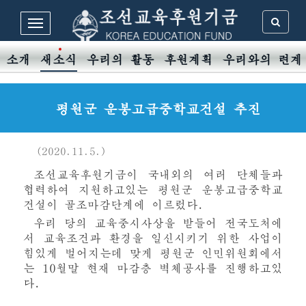
 소개
새소식
우리의 활동
후원계획
우리와의 련계
평원군 운봉고급중학교건설 추진
(2020.11.5.)
조선교육후원기금이 국내외의 여러 단체들과
협력하여 지원하고있는 평원군 운봉고급중학교
건설이 골조마감단계에 이르렀다.
우리 당의 교육중시사상을 받들어 전국도처에
서 교육조건과 환경을 일신시키기 위한 사업이
힘있게 벌어지는데 맞게 평원군 인민위원회에서
는 10월말 현재 마감층 벽체공사를 진행하고있
다.