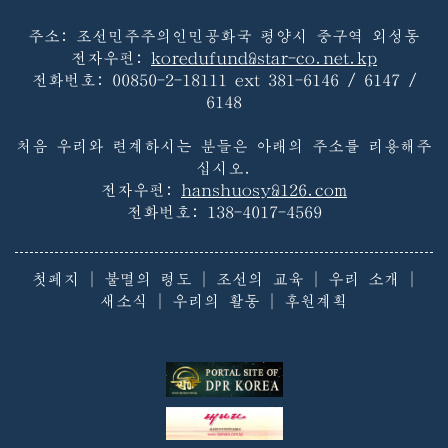
주소: 조선민주주의인민공화국 평양시 중구역 외성동
전자우편:
koredufund@star-co.net.kp
전화번호:
00850-2-18111 ext 381-6146 / 6147 /
6148
처음 우리와 련계하시는 분들은 아래의 주소를 리용해주
십시오.
전자우편:
hanshuosy@126.com
전화번호:
138-4017-4569
첫페지
|
불멸의 령도
|
조선의 교육
|
우리 소개
|
새소식
|
우리의 활동
|
후원계획