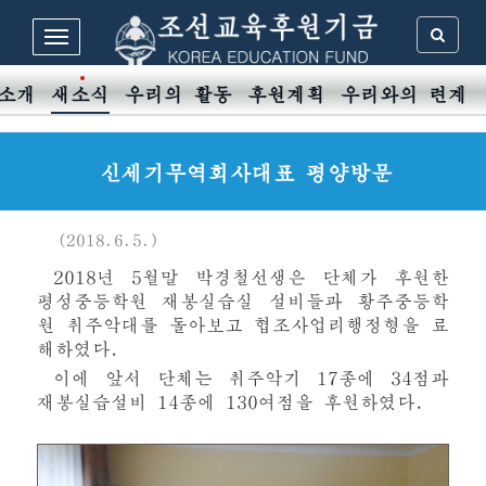
 소개
새소식
우리의 활동
후원계획
우리와의 련계
신세기무역회사대표 평양방문
(2018.6.5.)
2018년 5월말 박경철선생은 단체가 후원한
평성중등학원 재봉실습실 설비들과 황주중등학
원 취주악대를 돌아보고 협조사업리행정형을 료
해하였다.
이에 앞서 단체는 취주악기 17종에 34점과
재봉실습설비 14종에 130여점을 후원하였다.