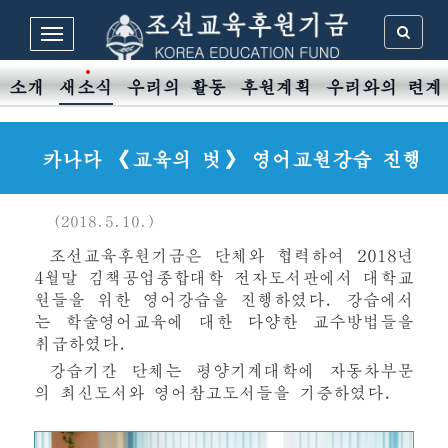
 소개
새소식
우리의 활동
후원계획
우리와의 련계
카나다 《교육의 벗》 영어교원강습 진행
(2018.5.10.)
조선교육후원기금은 단체와 협력하여 2018년
4월말 김책공업종합대학 전자도서관에서 대학교
원들을 위한 영어강습을 진행하였다. 강습에서
는 학술영어교육에 대한 다양한 교수방법들을
취급하였다.
강습기간 단체는 평양기계대학에 자동차부문
의 최신도서와 영어참고도서들을 기증하였다.