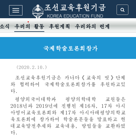
소식
우리의 활동
후원계획
우리와의 련계
국제학술토론회참가
(2020.2.10.)
조선교육후원기금은 카나다《교육의 벗》단체
와 협력하여 국제학술토론회참가를 후원하고있
다.
평양외국어대학과 평양의학대학 교원들은
2018년과 2019년에 진행된 제16차, 17차 아시
아영어교육토론회와 제17차 아시아태평양의학교
육토론회에 참가하여 학술론문들을 발표하고 현
대교육발전추세와 교육내용, 방법들을 교환하였
다.