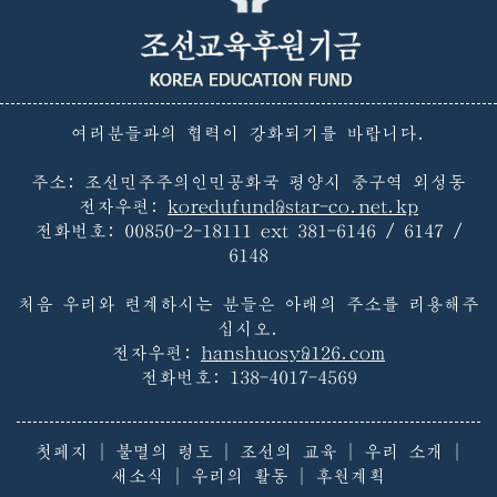
여러분들과의 협력이 강화되기를 바랍니다.
주소: 조선민주주의인민공화국 평양시 중구역 외성동
전자우편:
koredufund@star-co.net.kp
전화번호:
00850-2-18111 ext 381-6146 / 6147 /
6148
처음 우리와 련계하시는 분들은 아래의 주소를 리용해주
십시오.
전자우편:
hanshuosy@126.com
전화번호:
138-4017-4569
첫페지
|
불멸의 령도
|
조선의 교육
|
우리 소개
|
새소식
|
우리의 활동
|
후원계획