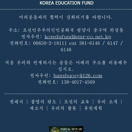
여러분들과의 협력이 강화되기를 바랍니다.
주소: 조선민주주의인민공화국 평양시 중구역 외성동
전자우편:
koredufund@star-co.net.kp
전화번호:
00850-2-18111 ext 381-6146 / 6147 /
6148
처음 우리와 련계하시는 분들은 아래의 주소를 리용해주
십시오.
전자우편:
hanshuosy@126.com
전화번호:
138-4017-4569
첫페지
|
불멸의 령도
|
조선의 교육
|
우리 소개
|
새소식
|
우리의 활동
|
후원계획