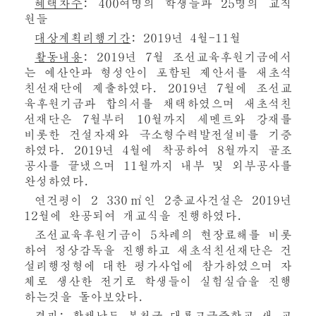
혜택자수
: 400여명의 학생들과 25명의 교직
원들
대상계획리행기간
: 2019년 4월-11월
활동내용
: 2019년 7월 조선교육후원기금에서
는 예산안과 형성안이 포함된 제안서를 새초석
친선재단에 제출하였다. 2019년 7월에 조선교
육후원기금과 합의서를 채택하였으며 새초석친
선재단은 7월부터 10월까지 세멘트와 강재를
비롯한 건설자재와 극소형수력발전설비를 기증
하였다. 2019년 4월에 착공하여 8월까지 골조
공사를 끝냈으며 11월까지 내부 및 외부공사를
완성하였다.
연건평이 2 330㎡인 2층교사건설은 2019년
12월에 완공되여 개교식을 진행하였다.
조선교육후원기금이 5차례의 현장료해를 비롯
하여 정상감독을 진행하고 새초석친선재단은 건
설리행정형에 대한 평가사업에 참가하였으며 자
체로 생산한 전기로 학생들이 실험실습을 진행
하는것을 돌아보았다.
결과
: 황해남도 봉천군 대룡고급중학교 새 교