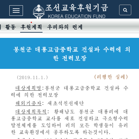
의 활동
후원계획
우리와의 련계
봉천군 대룡고급중학교 건설과 수력에 의
한 전력보장
(
리행한
실례
)
(2019.11.1.)
대상계획명
:봉천군 대룡고급중학교 건설과 수
력에 의한 전력보장
해외기증자
: 새초석친선재단
대상계획목적
: 황해남도 봉천군 대룡리에 대
룡고급중학교 교사를 새로 건설하고 극소형수력
발전체계를 도입하여 리의 모든 학생들이 유리
한 교육환경에서 공부하도록 하는것이다.