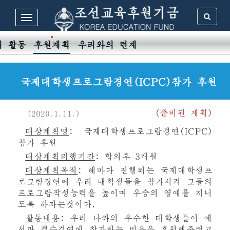
의 활동
후원계획
우리와의 련계
국제대학생프로그람경연(ICPC)참가 후원
(준비된 계획)
(2020.1.11.)
대상계획명
: 국제대학생프로그람경연(ICPC)
참가 후원
대상계획리행기간
: 합의후 3개월
대상계획목적
: 해마다 진행되는 국제대학생프
로그람경연에 우리 대학생들을 참가시켜 그들의
프로그람작성능력을 높이며 우승의 영예를 지니
도록 하자는것이다.
활동내용
: 우리 나라의 우수한 대학생들이 예
선과 결승경연에 참가하는 비용을 후원해주려고